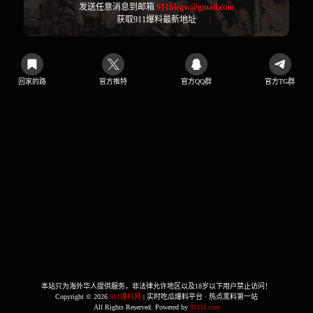
发送任意消息到邮箱
911blcgw@gmail.com
获取911爆料最新地址
回家的路
官方推特
官方QQ群
官方TG群
本站只为海外华人提供服务，非法律允许地区以及18岁以下用户禁止访问！
Copyright © 2026
911爆料网
| 实时吃瓜爆料平台 · 热点黑料第一站
All Rights Reserved. Powered by
911bl.com